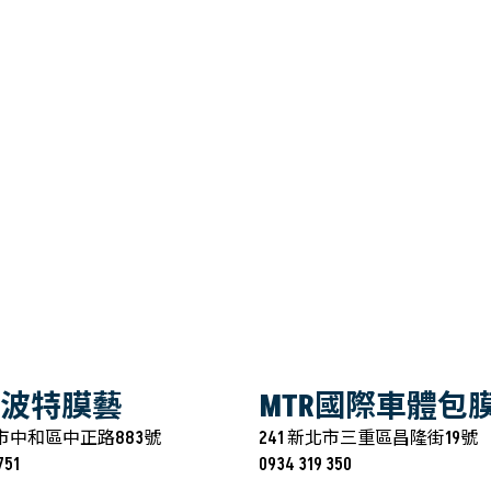
T 波特膜藝
MTR國際車體包
北市中和區中正路883號
241 新北市三重區昌隆街19號
751
0934 319 350