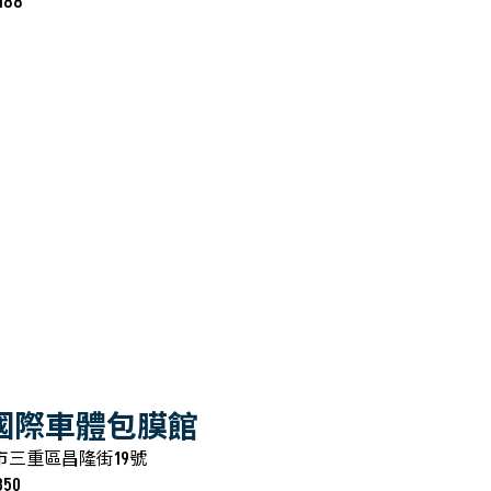
188
R國際車體包膜館
北市三重區昌隆街19號
350