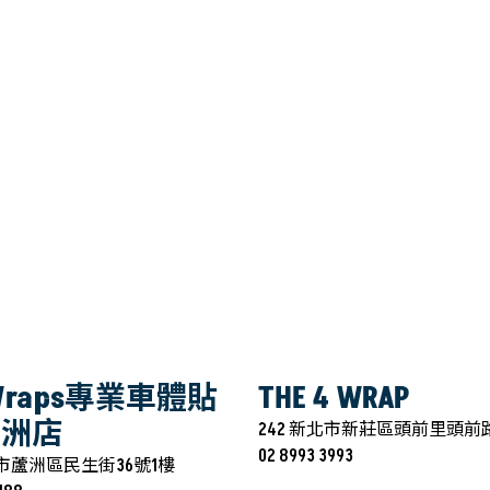
 Wraps專業車體貼
THE 4 WRAP
蘆洲店
242 新北市新莊區頭前里頭前路
02 8993 3993
北市蘆洲區民生街36號1樓