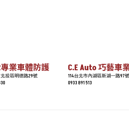
22專業車體防護
C.E Auto 巧藝車
市北投區明德路29號
114台北市內湖區新湖一路97
330
0933 891 513